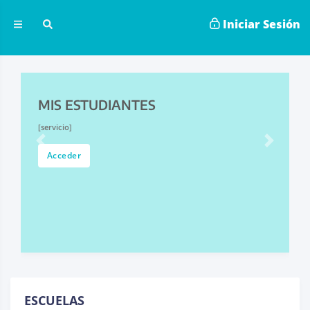
Iniciar Sesión
MIS ESTUDIANTES
Previous
Next
PRUE
[servicio]
Se encuen
inscripcio
Transitori
Acceder
habituales
Acced
ESCUELAS